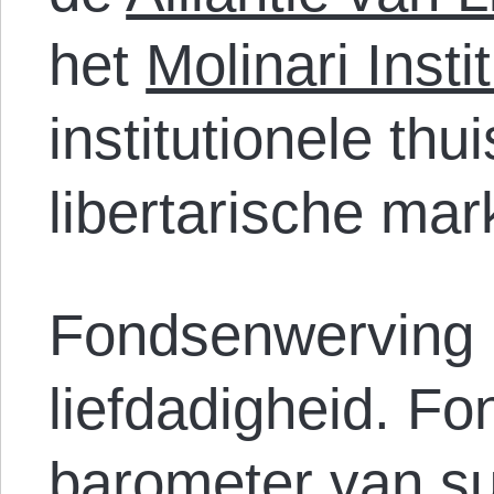
het
Molinari Insti
institutionele thui
libertarische mar
Fondsenwerving i
liefdadigheid. F
barometer van s