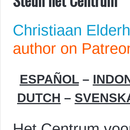
Christiaan Elderh
author on Patreo
ESPAÑOL
–
INDO
DUTCH
–
SVENSK
Het Centrum voor