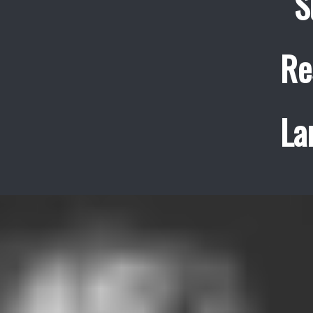
S
Re
La