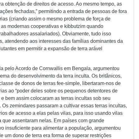
ra obtenção de direitos de acesso. Ao mesmo tempo, as
rações fechadas,” permitindo a entrada de pessoas de fora
rias (criando assim o mesmo problema de força de
iu as modernas cooperativas e kibbutzim quando
abalhadores assalariados). Obviamente, tudo isso
es, atendendo aos interesses das famílias dominantes da
lutantes em permitir a expansão de terra arável
a pelo Acordo de Cornwallis em Bengala, argumentou
blema do desenvolvimento da terra inculta. Os britânicos,
lasse de donos de terras fee-simple, libertaram-nos de
rias ao “poder deles sobre os pequenos detentores de
 e bem assim colocaram as terras incultas sob seu
 Os zemindares passaram a cultivar essas terras incultas,
rios de acesso a elas pelas vilas, para isso usando vilas
a que assentaram nelas. Em países com grande
tivo insuficiente para alimentar a população, argumentou
e um dono de terra era forma de superar restrições