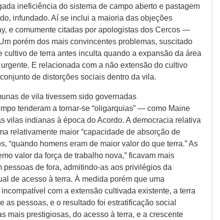
gada ineficiência do sistema de campo aberto e pastagem
o, infundado. Aí se inclui a maioria das objeções
y, e comumente citadas por apologistas dos Cercos —
Um porém dos mais convincentes problemas, suscitado
 cultivo de terra antes inculta quando a expansão da área
 urgente. E relacionada com a não extensão do cultivo
conjunto de distorções sociais dentro da vila.
munas de vila tivessem sido governadas
empo tenderam a tornar-se “oligarquias” — como Maine
s vilas indianas à época do Acordo. A democracia relativa
uma relativamente maior “capacidade de absorção de
os, “quando homens eram de maior valor do que terra.” As
remo valor da força de trabalho nova,” ficavam mais
essoas de fora, admitindo-as aos privilégios da
igual de acesso à terra. À medida porém que uma
ncompatível com a extensão cultivada existente, a terra
 as pessoas, e o resultado foi estratificação social
as mais prestigiosas, do acesso à terra, e a crescente