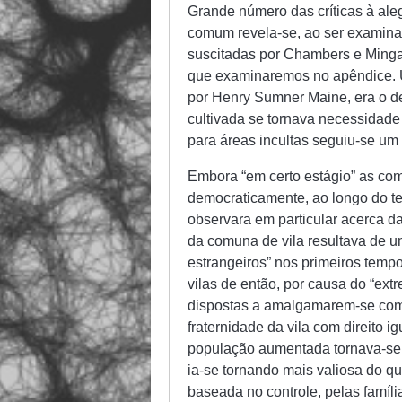
Grande número das críticas à ale
comum revela-se, ao ser examinad
suscitadas por Chambers e Minga
que examinaremos no apêndice. 
por Henry Sumner Maine, era o de
cultivada se tornava necessidade
para áreas incultas seguiu-se um 
Embora “em certo estágio” as co
democraticamente, ao longo do t
observara em particular acerca da
da comuna de vila resultava de 
estrangeiros” nos primeiros temp
vilas de então, por causa do “ext
dispostas a amalgamarem-se com p
fraternidade da vila com direito 
população aumentada tornava-se i
ia-se tornando mais valiosa do que
baseada no controle, pelas famíli