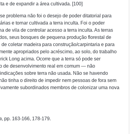
ulta e de expandir a área cultivada. [100]
e problema não foi o desejo de poder ditatorial para
rias e tornar cultivada a terra inculta. Foi o poder
a de vila de controlar acesso a terra inculta. As terras
rados, seus bosques de pequena produção florestal de
de coletar madeira para construção/carpintaria e para
mente apropriados pelo acréscimo, ao solo, do trabalho
rick Long acima. Ocorre que a terra só pode ser
eio de desenvolvimento real em comum — não
vindicações sobre terra não usada. Não se havendo
a não tinha o direito de impedir nem pessoas de fora sem
tivamente subordinados membros de colonizar uma nova
a
, pp. 163-166, 178-179.