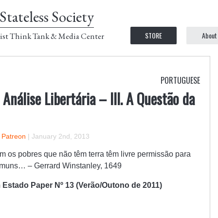
Stateless Society
STORE
About
ist Think Tank & Media Center
PORTUGUESE
nálise Libertária – III. A Questão da
n Patreon
|
January 2nd, 2013
rém os pobres que não têm terra têm livre permissão para
comuns… – Gerrard Winstanley, 1649
Estado Paper Nº 13 (Verão/Outono de 2011)