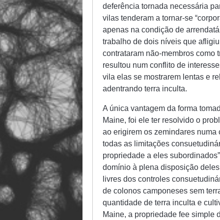
deferência tornada necessária pa
vilas tenderam a tornar-se “corpo
apenas na condição de arrendatá
trabalho de dois níveis que aflig
contrataram não-membros como tr
resultou num conflito de interess
vila elas se mostrarem lentas e re
adentrando terra inculta.
A única vantagem da forma tomad
Maine, foi ele ter resolvido o pro
ao erigirem os zemindares numa c
todas as limitações consuetudiná
propriedade a eles subordinados”
domínio à plena disposição deles.
livres dos controles consuetudiná
de colonos camponeses sem terr
quantidade de terra inculta e cul
Maine, a propriedade fee simple d