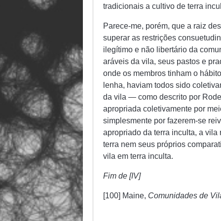
tradicionais a cultivo de terra inc
Parece-me, porém, que a raiz dess
superar as restrições consuetudiná
ilegítimo e não libertário da comun
aráveis da vila, seus pastos e p
onde os membros tinham o hábito 
lenha, haviam todos sido coletiva
da vila — como descrito por Rode
apropriada coletivamente por m
simplesmente por fazerem-se rei
apropriado da terra inculta, a vil
terra nem seus próprios compara
vila em terra inculta.
Fim de [IV]
[100] Maine,
Comunidades de Vil