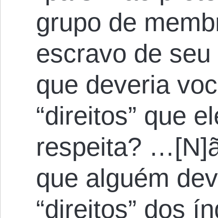
grupo de membr
escravo de seu 
que deveria voc
“direitos” que 
respeita? …[N]
que alguém deva
“direitos” dos í