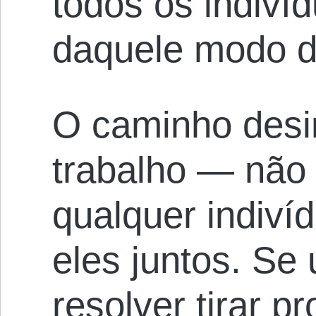
todos os indiv
daquele modo di
O caminho desi
trabalho — não 
qualquer indiví
eles juntos. Se 
resolver tirar pr